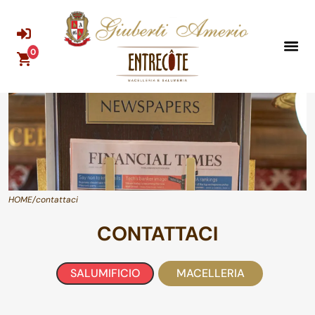
0
HOME
/contattaci
CONTATTACI
SALUMIFICIO
MACELLERIA